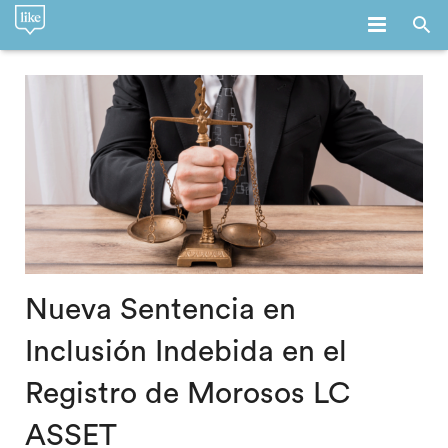
INICIO
LA FIRMA
SERVICIOS
EQUIPO
EMPLEO
BLOG
Nueva Sentencia en
Inclusión Indebida en el
CONTACTO
Registro de Morosos LC
ASSET