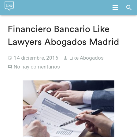
INICIO
Financiero Bancario Like
LA FIRMA
Lawyers Abogados Madrid
SERVICIOS
14 diciembre, 2016
Like Abogados
EQUIPO
No hay comentarios
EMPLEO
BLOG
CONTACTO