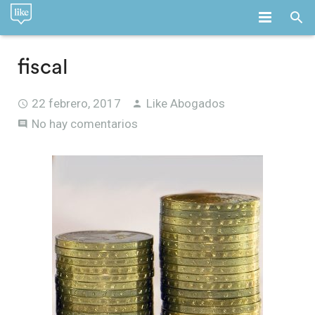
INICIO
fiscal
LA FIRMA
22 febrero, 2017
Like Abogados
SERVICIOS
No hay comentarios
EQUIPO
EMPLEO
BLOG
CONTACTO